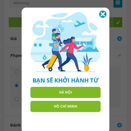
TÌM NGAY
Giá
Phạm vi Cruise
TẤT CẢ
BẠN SẼ KHỞI HÀNH TỪ
CRUISE NỘI ĐỊA
HÀ NỘI
CRUISE QUỐC TẾ
HỒ CHÍ MINH
Đánh giá