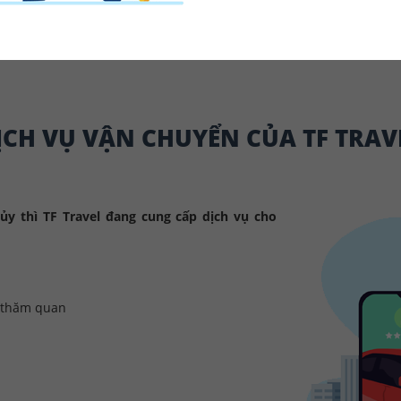
ỊCH VỤ VẬN CHUYỂN CỦA TF TRAV
ủy thì TF Travel đang cung cấp dịch vụ cho
đi thăm quan