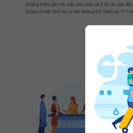
những điểm gần thì việc lựa chọn xe ô tô các loại đ
từ lâu là một dịch vụ tư vấn không thể thiếu tại TF Tra