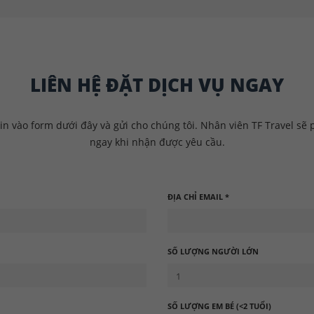
LIÊN HỆ ĐẶT DỊCH VỤ NGAY
in vào form dưới đây và gửi cho chúng tôi. Nhân viên TF Travel s
ngay khi nhận được yêu cầu.
ĐỊA CHỈ EMAIL *
SỐ LƯỢNG NGƯỜI LỚN
SỐ LƯỢNG EM BÉ (<2 TUỔI)