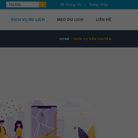
Hà Nội
Về chúng tôi
Đăng nhập
DỊCH VỤ DU LỊCH
MẸO DU LỊCH
LIÊN HỆ
HOME
DỊCH VỤ VẬN CHUYỂN