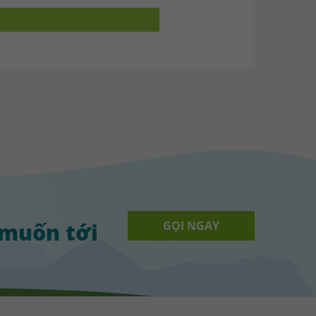
 muốn tới
GỌI NGAY