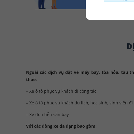
D
Ngoài các dịch vụ đặt vé máy bay, tòa hỏa, tàu th
thuê:
– Xe ô tô phục vụ khách đi công tác
– Xe ô tô phục vụ khách du lịch, học sinh, sinh viên 
– Xe đón tiễn sân bay
Với các dòng xe đa dạng bao gồm: