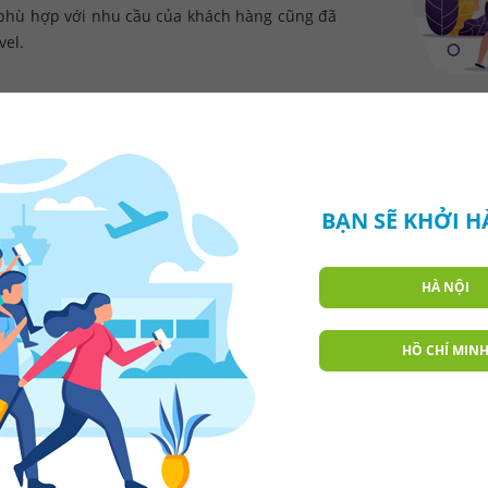
ể phù hợp với nhu cầu của khách hàng cũng đã
vel.
VỀ TF TRAVEL
BẠN SẼ KHỞI 
C
ông ty TNHH Tiên Phong (TF Travel) ra
HÀ NỘI
không quốc tế đang hoạt động tại Việt 
HỒ CHÍ MIN
Thế mạnh của TF TRAVEL là tư vấn và đưa r
tượng khách hàng và theo mục đích của từn
Sau hơn 25 năm hoạt động, điều khiến TF TR
gắn bó từ những ngày đầu thành lập cho đến 
mà khách hàng dành cho TF TRAVEL.