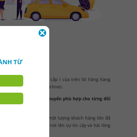
HÀNH TỪ
 đời năm 1995, là đại lý cấp I của trên 50 hãng hàng
nam, bao gồm Vietnam Airlines.
H
a các gói dịch vụ vận chuyển phù hợp cho từng đối
g chuyến đi.
AVEL tự hào nhất là có một lượng khách hàng lớn đã
nay. Chính điều đó đã nói lên sự tin cậy và hài lòng