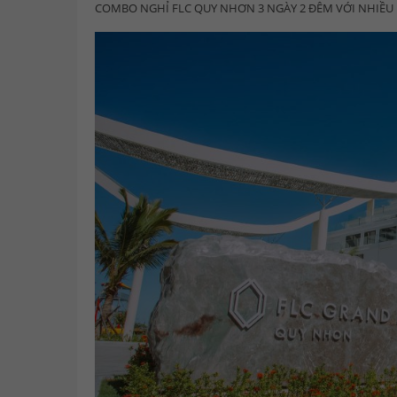
COMBO NGHỈ FLC QUY NHƠN 3 NGÀY 2 ĐÊM VỚI NHIỀU 