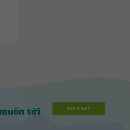
 muốn tới
GỌI NGAY