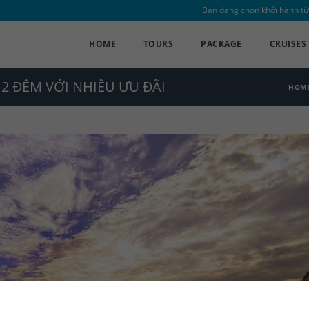
Bạn đang chọn khởi hành từ
HOME
TOURS
PACKAGE
CRUISES
2 ĐÊM VỚI NHIỀU ƯU ĐÃI
HOM