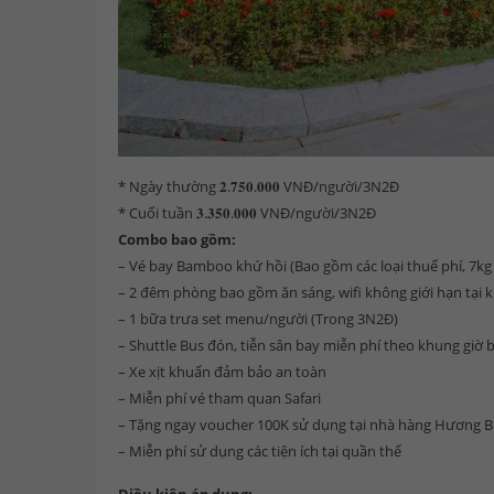
* Ngày thường 𝟐.𝟕𝟓𝟎.𝟎𝟎𝟎 VNĐ/người/3N2Đ
* Cuối tuần 𝟑.𝟑𝟓𝟎.𝟎𝟎𝟎 VNĐ/người/3N2Đ
Combo bao gồm:
– Vé bay Bamboo khứ hồi (Bao gồm các loại thuế phí, 7kg 
– 2 đêm phòng bao gồm ăn sáng, wifi không giới hạn tại
– 1 bữa trưa set menu/người (Trong 3N2Đ)
– Shuttle Bus đón, tiễn sân bay miễn phí theo khung giờ b
– Xe xịt khuẩn đảm bảo an toàn
– Miễn phí vé tham quan Safari
– Tặng ngay voucher 100K sử dụng tại nhà hàng Hương B
– Miễn phí sử dụng các tiện ích tại quần thể
Điều kiện áp dụng: