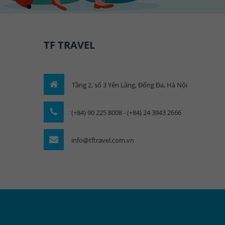
TF TRAVEL
Tầng 2, số 3 Yên Lãng, Đống Đa, Hà Nội
(+84) 90 225 8008 - (+84) 24 3943 2666
info@tftravel.com.vn