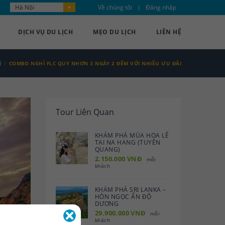
Hà Nội
Về chúng tôi
Đăng nhập
DỊCH VỤ DU LỊCH
MẸO DU LỊCH
LIÊN HỆ
E
COMBO NGHỈ FLC QUY NHƠN 3 NGÀY 2 ĐÊM VỚI NHIỀU ƯU ĐÃI
Tour Liên Quan
KHÁM PHÁ MÙA HOA LÊ
TẠI NA HANG (TUYÊN
QUANG)
2.150.000 VNĐ
mỗi
khách
KHÁM PHÁ SRI LANKA –
HÒN NGỌC ẤN ĐỘ
DƯƠNG
29.900.000 VNĐ
mỗi
khách