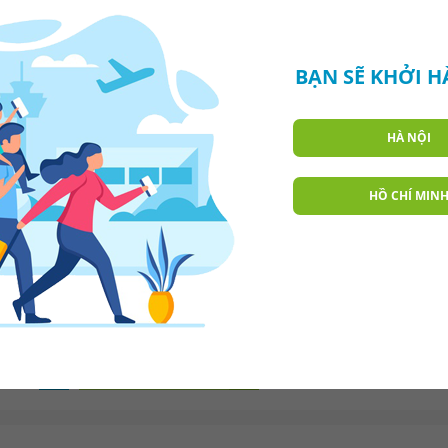
BẠN SẼ KHỞI 
HÀ NỘI
HỒ CHÍ MIN
KIỂM TRA