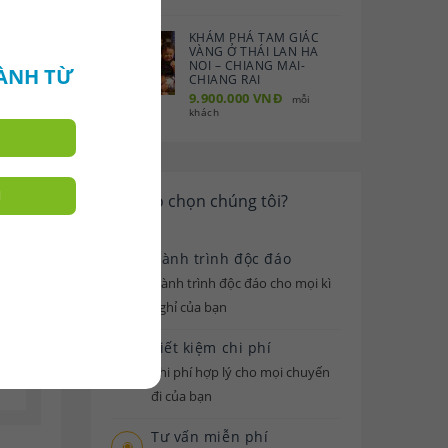
KHÁM PHÁ TAM GIÁC
VÀNG Ở THÁI LAN HA
NOI – CHIANG MAI-
HÀNH TỪ
CHIANG RAI
9.900.000 VNĐ
mỗi
khách
H
Tại sao chọn chúng tôi?
Hành trình độc đáo
Hành trình độc đáo cho mọi kì
nghỉ của bạn
Tiết kiệm chi phí
Chi phí hợp lý cho mọi chuyến
đi của bạn
Tư vấn miễn phí