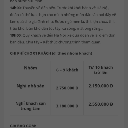
non nước hữu tình.
14h00:
Thuyền về đến bến. Trước khi khởi hành về Hà Nội,
đoàn có thể lựa chọn cho mình những món đặc sản nơi đây về
làm quà cho gia đình như: Rượu ngô men lá, thịt lợn chua, thịt
trâu khô, bún khô dân tộc tày, cá sông, mật ong rừng…
19h00:
Quý khách về đến Hà Nội, xe đưa đoàn về lại điểm đón
ban đầu. Chia tày – Kết thúc chương trình tham quan.
CHI PHÍ CHO 01 KHÁCH (đi theo nhóm
khách)
Từ 10 khách
Nhóm
6 –
9 khách
trở lên
Nghỉ nhà sàn
2.150.000 Đ
2.750.000 Đ
Nghỉ khách sạn
2.550.000 Đ
3.180.000 Đ
trung tâm
GIÁ BAO GỒM: