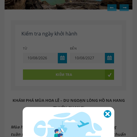
Kiểm tra ngày khởi hành
TỪ
ĐẾN
KIỂM TRA
KHÁM PHÁ MÙA HOA LÊ – DU NGOẠN LÒNG HỒ NA HANG
(TUYÊN QUANG)
02 ngày / 1 đêm
Mùa hoa lê nở hoa từ khoảng giữa tháng 1 đến trung
tuần tháng 3. Những ngày này, nụ hoa lê đang e ấp chuẩn