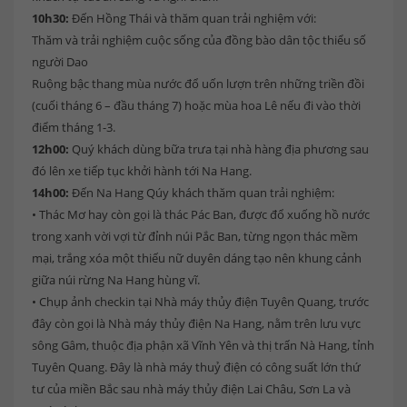
10h30:
Đến Hồng Thái và thăm quan trải nghiệm với:
Thăm và trải nghiệm cuộc sống của đồng bào dân tộc thiểu số
người Dao
Ruộng bậc thang mùa nước đổ uốn lượn trên những triền đồi
(cuối tháng 6 – đầu tháng 7) hoặc mùa hoa Lê nếu đi vào thời
điểm tháng 1-3.
12h00:
Quý khách dùng bữa trưa tại nhà hàng địa phương sau
đó lên xe tiếp tục khởi hành tới Na Hang.
14h00:
Đến Na Hang Qúy khách thăm quan trải nghiệm:
• Thác Mơ hay còn gọi là thác Pác Ban, được đổ xuống hồ nước
trong xanh vời vợi từ đỉnh núi Pắc Ban, từng ngọn thác mềm
mại, trắng xóa một thiếu nữ duyên dáng tạo nên khung cảnh
giữa núi rừng Na Hang hùng vĩ.
• Chụp ảnh checkin tại Nhà máy thủy điện Tuyên Quang, trước
đây còn gọi là Nhà máy thủy điện Na Hang, nằm trên lưu vực
sông Gâm, thuộc địa phận xã Vĩnh Yên và thị trấn Nà Hang, tỉnh
Tuyên Quang. Đây là nhà máy thuỷ điện có công suất lớn thứ
tư của miền Bắc sau nhà máy thủy điện Lai Châu, Sơn La và