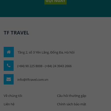
GỌI NGAY
TF TRAVEL
Tầng 2, số 3 Yên Lãng, Đống Đa, Hà Nội
(+84) 90 225 8008 - (+84) 24 3943 2666
info@tftravel.com.vn
Về chúng tôi
Câu hỏi thường gặp
Liên hệ
Chính sách bảo mật