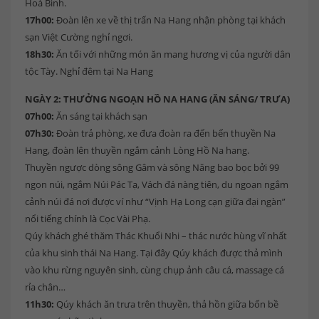
Hoà Bình.
17h00:
Đoàn lên xe về thị trấn Na Hang nhận phòng tại khách
sạn Việt Cường nghỉ ngơi.
18h30:
Ăn tối với những món ăn mang hương vị của người dân
tộc Tày. Nghỉ đêm tại Na Hang
NGÀY 2: THƯỞNG NGOẠN HỒ NA HANG (ĂN SÁNG/ TRƯA)
07h00:
Ăn sáng tại khách sạn
07h30:
Đoàn trả phòng, xe đưa đoàn ra đến bến thuyền Na
Hang, đoàn lên thuyền ngắm cảnh Lòng Hồ Na hang.
Thuyền ngược dòng sông Gâm và sông Năng bao bọc bởi 99
ngọn núi, ngắm Núi Pác Tạ, Vách đá nàng tiên, du ngoạn ngắm
cảnh núi đá nơi được ví như “Vịnh Hạ Long cạn giữa đại ngàn”
nổi tiếng chính là Cọc Vài Phạ.
Qúy khách ghé thăm Thác Khuổi Nhi – thác nước hùng vĩ nhất
của khu sinh thái Na Hang. Tại đây Qúy khách được thả mình
vào khu rừng nguyên sinh, cùng chụp ảnh câu cá, massage cá
rỉa chân…
11h30:
Qúy khách ăn trưa trên thuyền, thả hồn giữa bốn bề