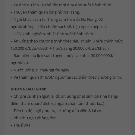
– Xe ô tô du lịch 16 chỗ đời mới đưa đón suốt hành trình.
– Thuyền thăm quan lòng hồ Na Hang.
– Nghỉ khách sạn tại Trung tâm thị trấn Na Hang, 02
người/phòng – tiêu chuẩn sạch sẽ, tiện nghi, khép kín.
– HDV kinh nghiệm, nhiệt tình suốt hành trình.
– Ăn uống theo chương trình theo tiêu chuẩn 3 bữa chính mức
150.000 đ/bữa/khách + 1 bữa sáng 30.000 đ/bữa/khách
– Bảo hiểm du lịch suốt tuyến, mức cao nhất 30.000.000đ/
người/ vụ.
– Nước uống 01 chai/người/ngày.
– Vé thăm quan 01 lượt/ người tại các điểm theo chương trình.
KHÔNG BAO GỒM:
– Chi phí cá nhân (giặt là, đồ ăn uống phát sinh tại nhà hàng/
điểm tham quan/ dịch vụ ngâm chân tắm thuốc lá…).
– Tiền tip đội ngũ phục vụ: Hướng dẫn viên & lái xe.
– Phụ thu ngủ phòng đơn…
– Thuế VAT