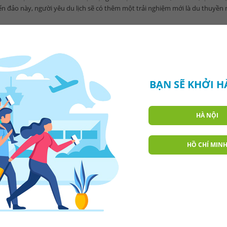
iển đảo này, người yêu du lịch sẽ có thêm một trải nghiệm mới là du thuyền
à hình thức giải trí xa xỉ ở những thế kỷ trước tại các quốc gia phương Tây
n, để phù hợp với thời đại, mục đích sử dụng du thuyền cũng linh hoạt hơn,
oài việc bắt trọn từng khoảnh khắc đẹp trên miền biển Nha Trang, Phú Quốc
ng thức những bữa ăn cao cấp trong không gian bài trí sang trọng, thanh lịc
ak… Và tất nhiên, đây còn là địa điểm lý tưởng để cho ra đời những bức ảnh 
BẠN SẼ KHỞI 
n thiết…
n “nàng” Catamaran Sarita
HÀ NỘI
HỒ CHÍ MIN
là nàng công chúa Sarita đến từ nước
Pháp
thơ mộng, mang vẻ đẹp tinh tế,
kiêu hãnh giữa biển xanh. Sarita cũng mang đến sự tiện nghi qua những tr
 phép du khách ngắm biển từ bất cứ vị trí nào trên du thuyền.
xinh đẹp, khám phá vẻ kỳ vĩ của khung cảnh thiên nhiên, hóa thân thành n
nh món sashimi tuyệt hảo hay tham gia lặn ngắm san hô nhiều màu sắc lung