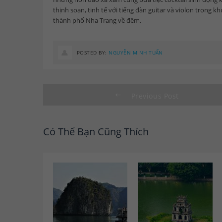
thịnh soạn, tinh tế với tiếng đàn guitar và violon trong 
thành phố
Nha Trang
về đêm.
POSTED BY:
NGUYỄN MINH TUẤN
Previous Post
Có Thể Bạn Cũng Thích