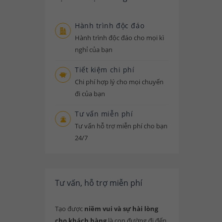
Hành trình độc đáo
Hành trình độc đáo cho mọi kì
nghỉ của bạn
Tiết kiệm chi phí
Chi phí hợp lý cho mọi chuyến
đi của bạn
Tư vấn miễn phí
Tư vấn hỗ trợ miễn phí cho bạn
24/7
Tư vấn, hỗ trợ miễn phí
Tạo được
niềm vui và sự hài lòng
cho khách hàng
là con đường đi đến