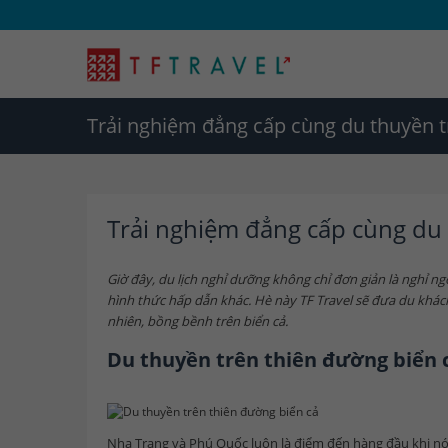
Trải nghiệm đẳng cấp cùng du thuyền t
Trải nghiệm đẳng cấp cùng du 
Giờ đây, du lịch nghỉ dưỡng không chỉ đơn giản là nghỉ n
hình thức hấp dẫn khác. Hè này TF Travel sẽ đưa du khá
nhiên, bồng bềnh trên biển cả.
Du thuyền trên thiên đường biển 
Nha Trang
và Phú Quốc luôn là điểm đến hàng đầu khi nó