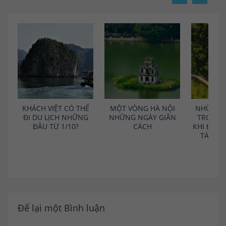
KHÁCH VIỆT CÓ THỂ
MỘT VÒNG HÀ NỘI
NHỮNG 
ĐI DU LỊCH NHỮNG
NHỮNG NGÀY GIÃN
TRONG 
ĐÂU TỪ 1/10?
CÁCH
KHI ĐI D
TÁC T
D
Để lại một Bình luận