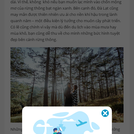
dài. Vì thế, không khó nếu bạn muốn lạc mình vào chốn mộng
mơ của rừng thông bạt ngàn xanh. Bên cạnh đó, Đà Lạt cũng
may mắn được thiên nhiên ưu ái cho nền khí hậu trong lành
quanh năm – một điều kiện lý tưởng cho muôn cây phát triển.
Có lẽ cũng chính vì vậy mà dù đến du lịch vào mùa mưa hay
mùa khô, bạn cũng dễ thu về cho mình những bức hình tuyệt
đẹp bên cánh rừng thông.
Những rừng thông ở đây cũng chính từng là concept lý tưởng