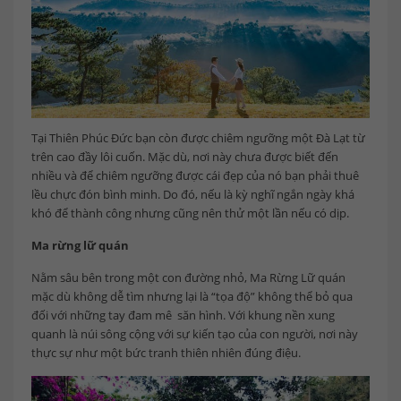
Tại Thiên Phúc Đức bạn còn được chiêm ngưỡng một Đà Lạt từ
trên cao đầy lôi cuốn. Mặc dù, nơi này chưa được biết đến
nhiều và để chiêm ngưỡng được cái đẹp của nó bạn phải thuê
lều chực đón bình minh. Do đó, nếu là kỳ nghĩ ngắn ngày khá
khó để thành công nhưng cũng nên thử một lần nếu có dịp.
Ma rừng lữ quán
Nằm sâu bên trong một con đường nhỏ, Ma Rừng Lữ quán
mặc dù không dễ tìm nhưng lại là “tọa độ” không thể bỏ qua
đối với những tay đam mê săn hình. Với khung nền xung
quanh là núi sông cộng với sự kiến tạo của con người, nơi này
thực sự như một bức tranh thiên nhiên đúng điệu.