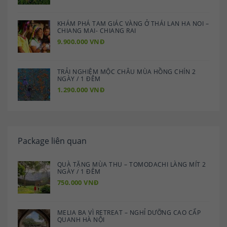
KHÁM PHÁ TAM GIÁC VÀNG Ở THÁI LAN HA NOI –
CHIANG MAI- CHIANG RAI
9.900.000 VNĐ
TRẢI NGHIỆM MỘC CHÂU MÙA HỒNG CHÍN 2
NGÀY / 1 ĐÊM
1.290.000 VNĐ
Package liên quan
QUÀ TẶNG MÙA THU – TOMODACHI LÀNG MÍT 2
NGÀY / 1 ĐÊM
750.000 VNĐ
MELIA BA VÌ RETREAT – NGHỈ DƯỠNG CAO CẤP
QUANH HÀ NỘI