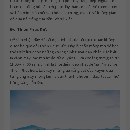
bố trí không khác gì những con phố Tây tuyệt đẹp. Ngoài “thu
hoạch” những bức ảnh đẹp tại đây, bạn còn có thể tham quan
và hòa mình vào nét văn hóa đặc trưng, xưa cũ về không gian
đã quá nổi tiếng của nền lịch sử Việt.
Đồi Thiên Phúc Đức
Để cảm nhận đầy đủ cái đẹp tình tứ của Đà Lạt thì bạn không
được bỏ qua đồi Thiên Phúc Đức. Đây là chốn mộng mơ để bạn
thỏa sức lựa chọn những khung hình tuyệt đẹp nhất. Đặc biệt
là cảnh mây, mờ mờ ảo ảo rất quyến rũ. Và khoảng thời gian từ
5h00 – 7h00 sáng chính là thời điểm đẹp nhất để “săn” mây trên
Thiên Phúc Đức. Lúc này những tia nắng bắt đầu xuyên qua
từng áng mây mỏng làm lộ dần thành phố xinh đẹp, tất cả như
bừng sáng hẳn lên.