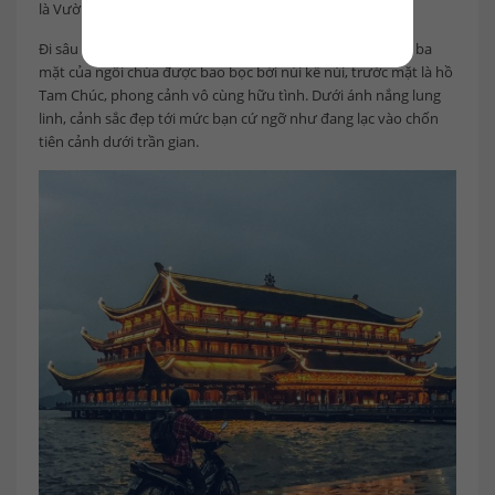
là Vườn Cột Kinh.
Đi sâu vào bên trong chùa, bạn sẽ lập tức bị ấn tượng bởi ba
mặt của ngôi chùa được bao bọc bởi núi kề núi, trước mặt là hồ
Tam Chúc, phong cảnh vô cùng hữu tình. Dưới ánh nắng lung
linh, cảnh sắc đẹp tới mức bạn cứ ngỡ như đang lạc vào chốn
tiên cảnh dưới trần gian.