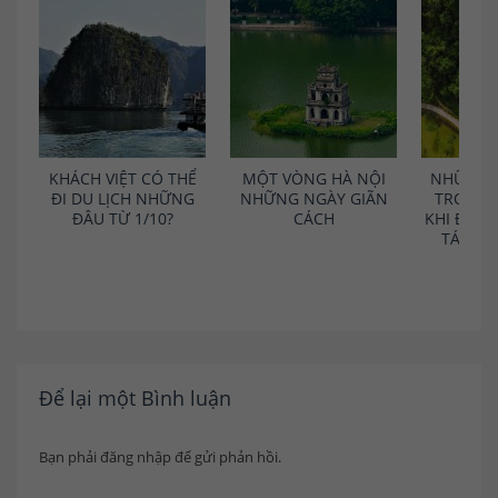
KHÁCH VIỆT CÓ THỂ
MỘT VÒNG HÀ NỘI
NHỮNG 
ĐI DU LỊCH NHỮNG
NHỮNG NGÀY GIÃN
TRONG 
ĐÂU TỪ 1/10?
CÁCH
KHI ĐI D
TÁC T
D
Để lại một Bình luận
Bạn phải
đăng nhập
để gửi phản hồi.