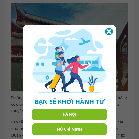
Đường vào chùa, bạn có thể lựa chọn 2 cách di chuyển: Đi bằng
BẠN SẼ KHỞI HÀNH TỪ
xe điện hoặc bằng thuyền. Giá vé đi xe điện tầm 90K, giá vé
thuyền trên hồ tầm 200K.
HÀ NỘI
Bạn sẽ được chiêm ngưỡng cánh cổng Tam Quan cực lớn, hệt
như bức tường thành bảo vệ chùa Tam Chúc. Từ cổng Tam
HỒ CHÍ MINH
Quan đến điện Quan Âm, bạn sẽ đi qua 32 cột Kinh hay còn gọi