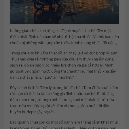
Không gian chùa khá rộng, xe điện/thuyền chỉ chở đến một
điểm nhất định nên bạn sẽ phải đi bộ khá nhiều. Vì thế, bạn nên
chuẩn bị những vật dụng cần thiết, tránh mang nhiều đồ nặng.
Trong chùa có khu ẩm thực đồ ăn chay, giá vô cùng hợp lý. Bạn
Thu Thảo chia sẻ: “Không gian của khu ẩm thực khá ấm cúng,
sạch sẽ, đồ ăn ngon, có nhiều lựa chọn và giá cả hợp lý. Mình
gọi suất 59K (gồm nước uống trà chanh/ rau má) thấy khá đầy
đặn và chắc phải 2 người ăn mới hết.”
Đây chính là thời điểm lý tưởng khi đi chùa Tam Chúc, cuối năm
rồi, bạn có thể du Xuân cùng gia đình hoặc bạn bè. Buổi sáng
đắm chìm trong khung cảnh “sương khói mờ nhân ảnh”, nửa
thực nửa mơ. Đừng vội về sớm vì khung cảnh buổi tối đầy
huyền bí, đẹp ngây người.
Bao quanh chùa còn có một số danh lam thắng cảnh khác như:
Động Vòng, Động Thủy, Chùa Bà Đanh,… Nếu có thời gian, bạn